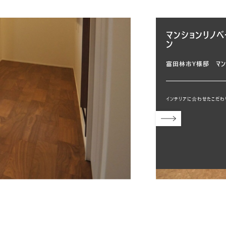
マンションリノベ
ン
富田林市Y様邸 マン
インテリアに合わせたこだわ
ーション