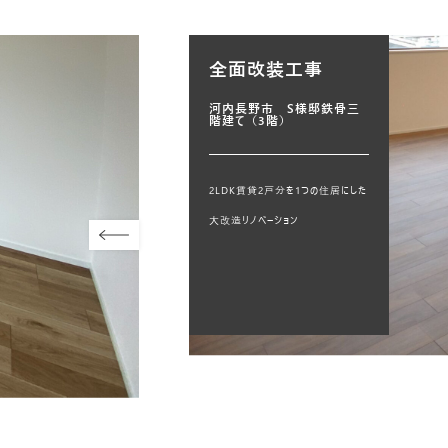
全面改装工事
河内長野市 S様邸鉄骨三
階建て（3階）
2LDK賃貸2戸分を1つの住居にした
大改造リノベーション