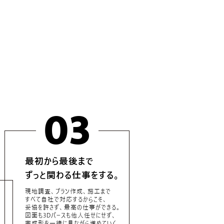
03
最初から最後まで
ずっと関わる仕事をする。
現地調査、プラン作成、施工まで
すべて自社で対応するからこそ、
妥協を許さず、最高の仕事ができる。
図面も3Dパースも他人任せにせず、
完成形を一緒に見ながら進めていく。